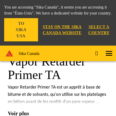
You are accessing "Sika Canada", it seems you are accessing it
from "États-Unis". We have a dedicated website for your country.
TO
Construction
...
Vapor Retarder Primer TA
STAY ON THE SIKA
SELECT A
SIKA
CANADA WEBSITE
COUNTRY
USA
Sika Canada
Vapor Retarder
Primer TA
Vapor Retarder Primer TA est un apprêt à base de
bitume et de solvants, qu'on utilise sur les platelages
en béton avant de les revêtir d’un pare-vapeur
appliqué au chalumeau Sika
®. Il favorise l'adhérence
Voir plus