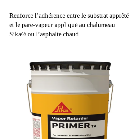
des pare-vapeurs appliqués au chalumeau Sika® à la
surface en béton entièrement sèche et préparée
Renforce l’adhérence entre le substrat apprêté
adéquatement.
et le pare-vapeur appliqué au chalumeau
Sika® ou l’asphalte chaud