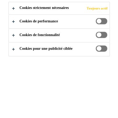
thermosoudage des membranes Sarnafil®.
Voir plus
Cookies strictement nécessaires
Toujours actif
Cookies de performance
Un filtre bombé en aluminium offre à la fois
résistance et durabilité alors que la bride extra-
Cookies de fonctionnalité
large, avec des pinces en métal soudées pour la
fixation du dôme, possède une rainure qui
Cookies pour une publicité ciblée
facilite le drainage de toute l’eau de la surface
du toit.
Une chute verticale prolongée vers la tige du
drain et l’utilisation du joint U-Flow® facile à
installer offre une flexibilité accrue et permet
d’avoir des connexions mécaniques étanches
avec les conduites en PVC ou en fonte
existantes.
Le Sarnadrain with U-Flow® est disponible dans