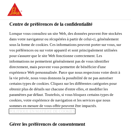
You are accessing "Sika Canada", it seems you are accessing it
from "États-Unis". We have a dedicated website for your country.
Centre de préférences de la confidentialité
TO
Construction
...
Sarnadrain with U-Flow®
STAY ON THE SIKA
SELECT A
SIKA
Lorsque vous consultez un site Web, des données peuvent être stockées
CANADA WEBSITE
COUNTRY
dans votre navigateur ou récupérées à partir de celui-ci, généralement
USA
sous la forme de cookies. Ces informations peuvent porter sur vous, sur
vos préférences ou sur votre appareil et sont principalement utilisées
pour s'assurer que le site Web fonctionne correctement. Les
Sika Canada
informations ne permettent généralement pas de vous identifier
Sarnadrain with U-
directement, mais peuvent vous permettre de bénéficier d'une
expérience Web personnalisée. Parce que nous respectons votre droit à
la vie privée, nous vous donnons la possibilité de ne pas autoriser
Flow®
certains types de cookies. Cliquez sur les différentes catégories pour
obtenir plus de détails sur chacune d'entre elles, et modifier les
paramètres par défaut. Toutefois, si vous bloquez certains types de
DRAIN DE TOITURE EN ALUMINIUM
cookies, votre expérience de navigation et les services que nous
sommes en mesure de vous offrir peuvent être impactés.
Sarnadrain with U-Flow® est un drain de toiture
POLITIQUE EN MATIÈRE DE COOKIES
préfabriqué en aluminium, hautement résistant, sans
Gérer les préférences de consentement
raccord et possédant une bride enduite pour le