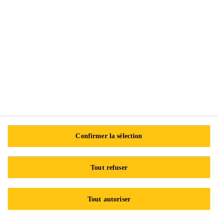
Suivez-nous
Sika Canada
601 Avenue Delmar
H9R 4A9 Pointe-Claire
QC
Tel.:
+1 800-933-7452
Confirmer la sélection
Tout refuser
Tout autoriser