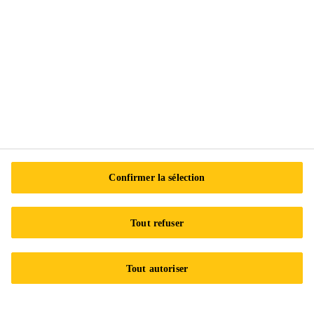
Sika Canada
601 Avenue Delmar
H9R 4A9 Pointe-Claire
QC
Tel.:
+1 800-933-7452
Confirmer la sélection
Tout refuser
Tout autoriser