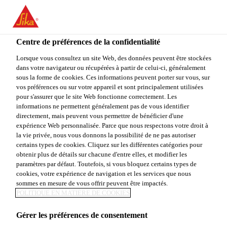
You are accessing "Sika Canada", it seems you are accessing it
from "États-Unis". We have a dedicated website for your country.
Centre de préférences de la confidentialité
TO
Construction
...
Sarnafastener #15 XP
STAY ON THE SIKA
SELECT A
SIKA
Lorsque vous consultez un site Web, des données peuvent être stockées
CANADA WEBSITE
COUNTRY
dans votre navigateur ou récupérées à partir de celui-ci, généralement
USA
sous la forme de cookies. Ces informations peuvent porter sur vous, sur
vos préférences ou sur votre appareil et sont principalement utilisées
pour s'assurer que le site Web fonctionne correctement. Les
Sika Canada
informations ne permettent généralement pas de vous identifier
Sarnafastener #15
directement, mais peuvent vous permettre de bénéficier d'une
expérience Web personnalisée. Parce que nous respectons votre droit à
la vie privée, nous vous donnons la possibilité de ne pas autoriser
XP
certains types de cookies. Cliquez sur les différentes catégories pour
obtenir plus de détails sur chacune d'entre elles, et modifier les
paramètres par défaut. Toutefois, si vous bloquez certains types de
FIXATION À POINTE FILETÉE
cookies, votre expérience de navigation et les services que nous
sommes en mesure de vous offrir peuvent être impactés.
Sarnafastener #15 XP iest une fixation filetée
POLITIQUE EN MATIÈRE DE COOKIES
s’utilisant dans le cadre des systèmes de toiture
Gérer les préférences de consentement
Sarnafil® et Sikaplan® pour l’installation des