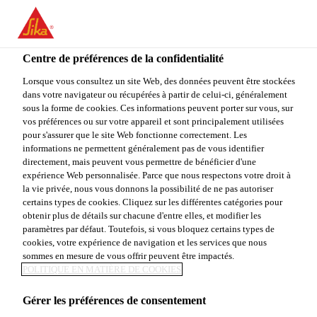
You are accessing "Sika Canada", it seems you are accessing it
from "États-Unis". We have a dedicated website for your country.
Centre de préférences de la confidentialité
TO
STAY ON THE SIKA
SELECT A
SIKA
Lorsque vous consultez un site Web, des données peuvent être stockées
CANADA WEBSITE
COUNTRY
dans votre navigateur ou récupérées à partir de celui-ci, généralement
USA
sous la forme de cookies. Ces informations peuvent porter sur vous, sur
vos préférences ou sur votre appareil et sont principalement utilisées
pour s'assurer que le site Web fonctionne correctement. Les
Sika Canada
informations ne permettent généralement pas de vous identifier
directement, mais peuvent vous permettre de bénéficier d'une
expérience Web personnalisée. Parce que nous respectons votre droit à
la vie privée, nous vous donnons la possibilité de ne pas autoriser
certains types de cookies. Cliquez sur les différentes catégories pour
GESTION DES
obtenir plus de détails sur chacune d'entre elles, et modifier les
paramètres par défaut. Toutefois, si vous bloquez certains types de
cookies, votre expérience de navigation et les services que nous
PRODUITS
sommes en mesure de vous offrir peuvent être impactés.
POLITIQUE EN MATIÈRE DE COOKIES
Gérer les préférences de consentement