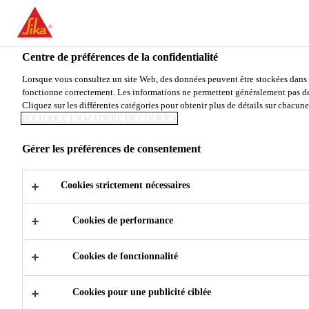
You are accessing "Sika Canada", it seems you are accessing it from
TO SIKA USA
STAY ON THE SIKA CANADA WE
Centre de préférences de la confidentialité
Lorsque vous consultez un site Web, des données peuvent être stockées dans vo
fonctionne correctement. Les informations ne permettent généralement pas de 
Sika Canada
Cliquez sur les différentes catégories pour obtenir plus de détails sur chacun
POLITIQUE EN MATIÈRE DE COOKIES
Gérer les préférences de consentement
DIMENSION
Cookies strictement nécessaires
ENVIRONNEME
Cookies de performance
NTALE
Cookies de fonctionnalité
Cookies pour une publicité ciblée