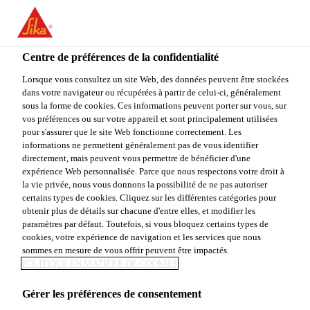
You are accessing "Sika Canada", it seems you are accessing it
from "États-Unis". We have a dedicated website for your country.
Centre de préférences de la confidentialité
TO
STAY ON THE SIKA
SELECT A
SIKA
Lorsque vous consultez un site Web, des données peuvent être stockées
CANADA WEBSITE
COUNTRY
dans votre navigateur ou récupérées à partir de celui-ci, généralement
USA
sous la forme de cookies. Ces informations peuvent porter sur vous, sur
vos préférences ou sur votre appareil et sont principalement utilisées
pour s'assurer que le site Web fonctionne correctement. Les
Sika Canada
informations ne permettent généralement pas de vous identifier
directement, mais peuvent vous permettre de bénéficier d'une
expérience Web personnalisée. Parce que nous respectons votre droit à
la vie privée, nous vous donnons la possibilité de ne pas autoriser
certains types de cookies. Cliquez sur les différentes catégories pour
ÉMISSIONS
obtenir plus de détails sur chacune d'entre elles, et modifier les
paramètres par défaut. Toutefois, si vous bloquez certains types de
cookies, votre expérience de navigation et les services que nous
sommes en mesure de vous offrir peuvent être impactés.
POLITIQUE EN MATIÈRE DE COOKIES
Gérer les préférences de consentement