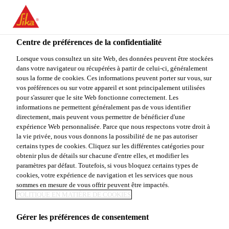
You are accessing "Sika Canada", it seems you are accessing it
from "États-Unis". We have a dedicated website for your country.
Centre de préférences de la confidentialité
TO
STAY ON THE SIKA
SELECT A
SIKA
Lorsque vous consultez un site Web, des données peuvent être stockées
CANADA WEBSITE
COUNTRY
dans votre navigateur ou récupérées à partir de celui-ci, généralement
USA
sous la forme de cookies. Ces informations peuvent porter sur vous, sur
vos préférences ou sur votre appareil et sont principalement utilisées
pour s'assurer que le site Web fonctionne correctement. Les
Sika Canada
informations ne permettent généralement pas de vous identifier
directement, mais peuvent vous permettre de bénéficier d'une
expérience Web personnalisée. Parce que nous respectons votre droit à
la vie privée, nous vous donnons la possibilité de ne pas autoriser
certains types de cookies. Cliquez sur les différentes catégories pour
CAMPAGNES
obtenir plus de détails sur chacune d'entre elles, et modifier les
paramètres par défaut. Toutefois, si vous bloquez certains types de
cookies, votre expérience de navigation et les services que nous
sommes en mesure de vous offrir peuvent être impactés.
POLITIQUE EN MATIÈRE DE COOKIES
Gérer les préférences de consentement