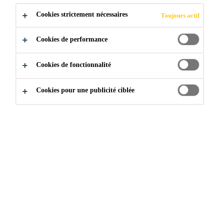
Cookies strictement nécessaires
Toujours actif
Cookies de performance
Cookies de fonctionnalité
À propos de Sika
Cookies pour une publicité ciblée
Histoire de Sika
Acquisitions de Sika
Unités d'affaires
Équipe de gestion de Sika Canada
Nouvelles
Événements
Mesures de sécurité