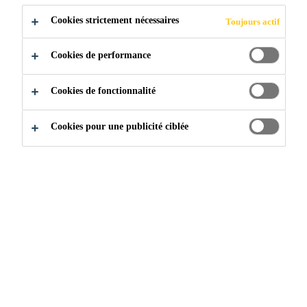
Cookies strictement nécessaires
Toujours actif
Cookies de performance
Pourquoi Sarnafil
...
Classement Platinium
Cookies de fonctionnalité
Cookies pour une publicité ciblée
COTE DE DURABILITÉ
- PLATINE
Les membranes de toiture Sika Sarnafil S327 et G410 ont
obtenu la certification la plus élevée possible auprès de
NSF/ANSI 347.
QU’EST-CE QUE NSF/ANSI 347?