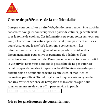
You are accessing "Sika Canada", it seems you are accessing it
from "États-Unis". We have a dedicated website for your country.
Centre de préférences de la confidentialité
TO
STAY ON THE SIKA
SELECT A
SIKA
Lorsque vous consultez un site Web, des données peuvent être stockées
CANADA WEBSITE
COUNTRY
dans votre navigateur ou récupérées à partir de celui-ci, généralement
USA
sous la forme de cookies. Ces informations peuvent porter sur vous, sur
vos préférences ou sur votre appareil et sont principalement utilisées
pour s'assurer que le site Web fonctionne correctement. Les
Sika Canada
informations ne permettent généralement pas de vous identifier
directement, mais peuvent vous permettre de bénéficier d'une
expérience Web personnalisée. Parce que nous respectons votre droit à
la vie privée, nous vous donnons la possibilité de ne pas autoriser
certains types de cookies. Cliquez sur les différentes catégories pour
obtenir plus de détails sur chacune d'entre elles, et modifier les
paramètres par défaut. Toutefois, si vous bloquez certains types de
CLASSEMENT
cookies, votre expérience de navigation et les services que nous
sommes en mesure de vous offrir peuvent être impactés.
PLATINIUM
POLITIQUE EN MATIÈRE DE COOKIES
Gérer les préférences de consentement