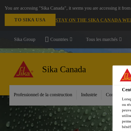
You are accessing "Sika Canada", it seems you are accessing it from
TO SIKA USA
STAY ON THE SIKA CANADA WE
Sika Group
Countries
Tous les marchés
Sika Canada
Cent
Professionnel de la construction
Industrie
Construction 
Lorsq
ou ré
peuve
utili
perme
bénéf