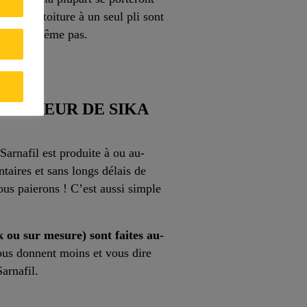
anes de toiture à un seul pli sont
e savent même pas.
PAISSEUR DE SIKA
rnafil est produite à ou au-
taires et sans longs délais de
us paierons ! C’est aussi simple
 ou sur mesure) sont faites au-
ous donnent moins et vous dire
arnafil.