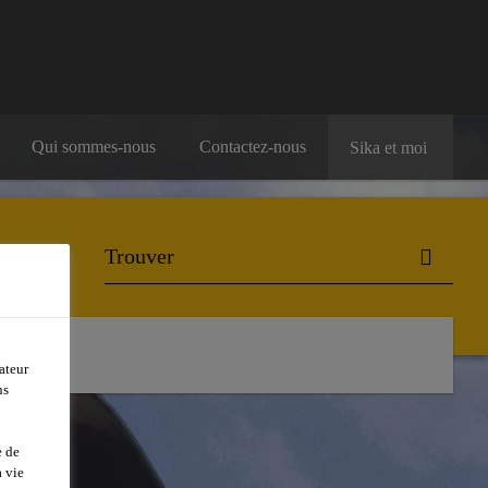
Qui sommes-nous
Contactez-nous
Sika et moi
ur projets
ateur
ns
e de
 vie