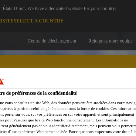
 "États-Unis". We have a dedicated website for your country.
BSITE
SELECT A COUNTRY
Centre de téléchargement
Rejoignez notre équipe
re de préférences de la confidentialité
& rénovation résidentielle
Développement durable
Solutions po
ue vous consultez un site Web, des données peuvent être stockées dans votre navig
cupérées à partir de celui-ci, généralement sous la forme de cookies. Ces informatio
nt porter sur vous, sur vos préférences ou sur votre appareil et sont principalement
sées pour s'assurer que le site Web fonctionne correctement. Les informations ne
ttent généralement pas de vous identifier directement, mais peuvent vous permettr
icier d'une expérience Web personnalisée. Parce que nous respectons votre droit à la