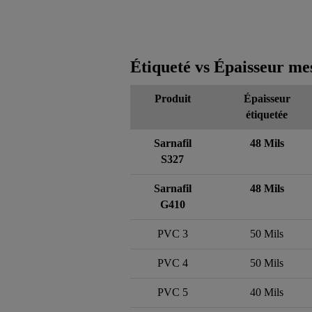
Étiqueté vs Épaisseur me
Produit
Épaisseur
étiquetée
Sarnafil
48 Mils
S327
Sarnafil
48 Mils
G410
PVC 3
50 Mils
PVC 4
50 Mils
PVC 5
40 Mils