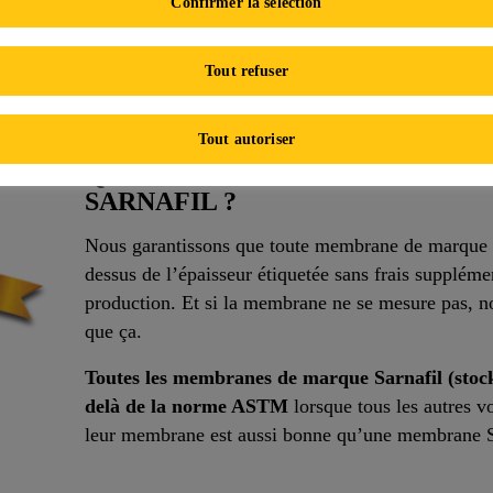
Confirmer la sélection
ndamentale de cette déclaration. Mais quand il s’agit de membr
btenir ce qu’ils paient? La plupart ne le sont pas et ils ne l
Tout refuser
Tout autoriser
QUELLE EST LA GARANTIE D’É
SARNAFIL ?
Nous garantissons que toute membrane de marque Sa
dessus de l’épaisseur étiquetée sans frais supplémen
production. Et si la membrane ne se mesure pas, no
que ça.
Toutes les membranes de marque Sarnafil (stock
delà de la norme ASTM
lorsque tous les autres v
leur membrane est aussi bonne qu’une membrane S