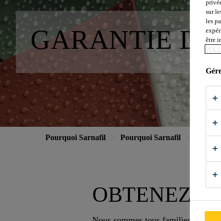
privé
sur le
les p
GARANTIE D’
expér
être 
POLI
Gére
Pourquoi Sarnafil
Pourquoi Sarnafil
Garantie
OBTENEZ CE
Nous sommes tous familiers avec la 