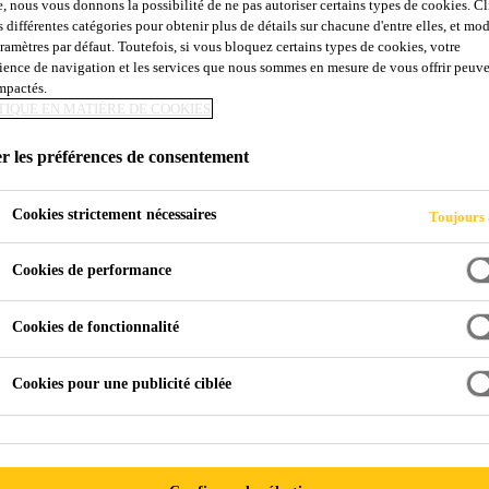
e, nous vous donnons la possibilité de ne pas autoriser certains types de cookies. C
s différentes catégories pour obtenir plus de détails sur chacune d'entre elles, et mod
aramètres par défaut. Toutefois, si vous bloquez certains types de cookies, votre
ÉPAISSEUR
ience de navigation et les services que nous sommes en mesure de vous offrir peuv
impactés.
TIQUE EN MATIÈRE DE COOKIES
r les préférences de consentement
Cookies strictement nécessaires
Toujours 
Cookies de performance
 d’épaisseur
Cookies de fonctionnalité
Cookies pour une publicité ciblée
 QUE VOUS PAYEZ
vieille maxime selon laquelle « vous obtenez ce que vous paye