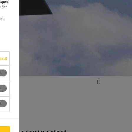
liquez
ifier
ent
actif
z », et la plupart se porteront