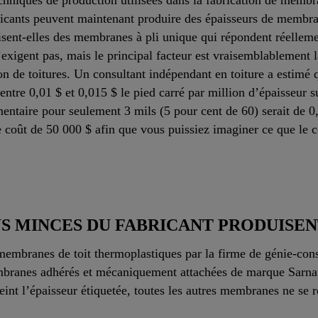
hniques de production utilisées dans la fabrication de membr
bricants peuvent maintenant produire des épaisseurs de membr
isent-elles des membranes à pli unique qui répondent réelleme
gent pas, mais le principal facteur est vraisemblablement la 
ion de toitures. Un consultant indépendant en toiture a estimé 
entre 0,01 $ et 0,015 $ le pied carré par million d’épaisseu
entaire pour seulement 3 mils (5 pour cent de 60) serait de 0
e coût de 50 000 $ afin que vous puissiez imaginer ce que le c
S MINCES DU FABRICANT PRODUISEN
membranes de toit thermoplastiques par la firme de génie-c
mbranes adhérés et mécaniquement attachées de marque Sarna
teint l’épaisseur étiquetée, toutes les autres membranes ne se r