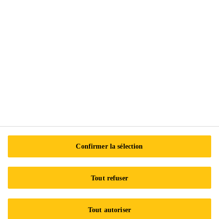
Suivez-nous
Sika Canada
601 Avenue Delmar
H9R 4A9 Pointe-Claire
QC
Tel.:
+1 800-933-7452
Confirmer la sélection
Tout refuser
Tout autoriser