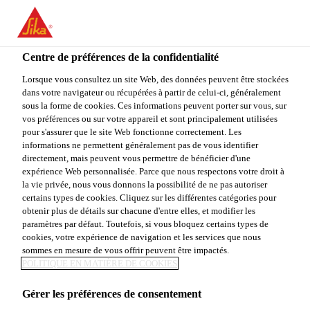
You are accessing "Sika Canada", it seems you are accessing it
from "États-Unis". We have a dedicated website for your country.
Centre de préférences de la confidentialité
TO
STAY ON THE SIKA
SELECT A
SIKA
Lorsque vous consultez un site Web, des données peuvent être stockées
CANADA WEBSITE
COUNTRY
dans votre navigateur ou récupérées à partir de celui-ci, généralement
USA
sous la forme de cookies. Ces informations peuvent porter sur vous, sur
vos préférences ou sur votre appareil et sont principalement utilisées
pour s'assurer que le site Web fonctionne correctement. Les
Sika Canada
informations ne permettent généralement pas de vous identifier
directement, mais peuvent vous permettre de bénéficier d'une
expérience Web personnalisée. Parce que nous respectons votre droit à
la vie privée, nous vous donnons la possibilité de ne pas autoriser
certains types de cookies. Cliquez sur les différentes catégories pour
CHANGEMENT
obtenir plus de détails sur chacune d'entre elles, et modifier les
paramètres par défaut. Toutefois, si vous bloquez certains types de
cookies, votre expérience de navigation et les services que nous
CLIMATIQUE
sommes en mesure de vous offrir peuvent être impactés.
POLITIQUE EN MATIÈRE DE COOKIES
Gérer les préférences de consentement