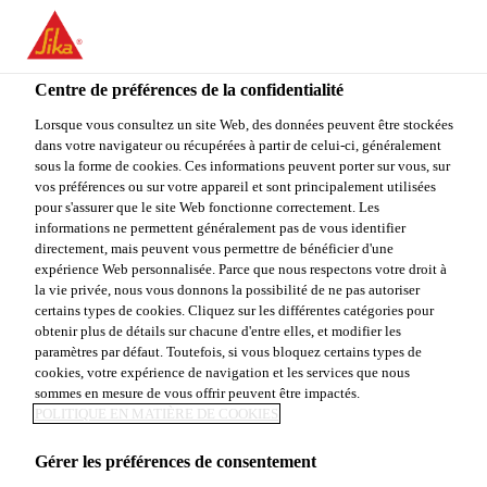
You are accessing "Sika Canada", it seems you are accessing it
from "États-Unis". We have a dedicated website for your country.
Centre de préférences de la confidentialité
TO
STAY ON THE SIKA
SELECT A
SIKA
Lorsque vous consultez un site Web, des données peuvent être stockées
CANADA WEBSITE
COUNTRY
dans votre navigateur ou récupérées à partir de celui-ci, généralement
USA
sous la forme de cookies. Ces informations peuvent porter sur vous, sur
vos préférences ou sur votre appareil et sont principalement utilisées
pour s'assurer que le site Web fonctionne correctement. Les
Sika Canada
informations ne permettent généralement pas de vous identifier
directement, mais peuvent vous permettre de bénéficier d'une
expérience Web personnalisée. Parce que nous respectons votre droit à
la vie privée, nous vous donnons la possibilité de ne pas autoriser
certains types de cookies. Cliquez sur les différentes catégories pour
obtenir plus de détails sur chacune d'entre elles, et modifier les
paramètres par défaut. Toutefois, si vous bloquez certains types de
PROGRAMME
cookies, votre expérience de navigation et les services que nous
sommes en mesure de vous offrir peuvent être impactés.
DE RECYCLAGE
POLITIQUE EN MATIÈRE DE COOKIES
Gérer les préférences de consentement
DES TOITS