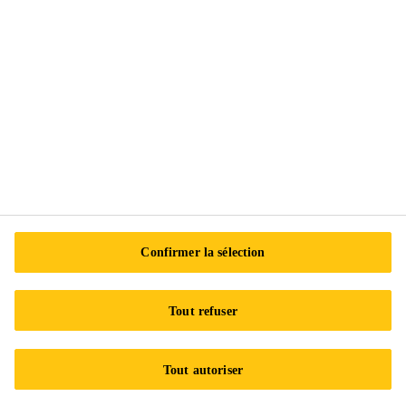
Suivez-nous
Sika Canada
601 Avenue Delmar
H9R 4A9 Pointe-Claire
QC
Tel.:
+1 800-933-7452
Confirmer la sélection
Tout refuser
Tout autoriser