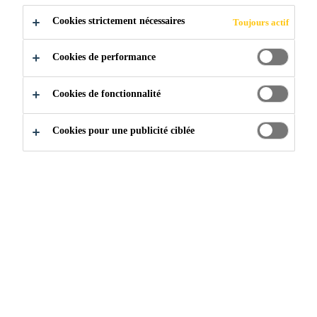
Cookies strictement nécessaires
Toujours actif
Cookies de performance
Cookies de fonctionnalité
Qui sommes-nous
...
Reroofting du Roger Center
Cookies pour une publicité ciblée
Toiture du Centre Roger
Ouvert en 1989, le Roger Center est le très emblématique
stade multi-putpose de Toronto. Connu pour être le
premier stade à avoir un toit motorisé entièrement
rétractable, sa construction a été un véritable défi. Après
30 ans de bonne existence, la compagnie propriétaire de
l’édifice (Blue Jays de Toronto) voulait obtenir un